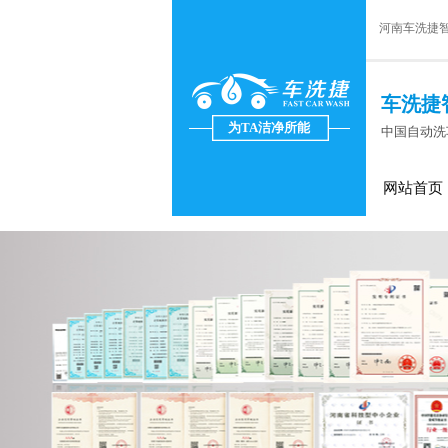
河南车洗捷
车洗捷
为TA洁净所能
中国自动洗
网站首页