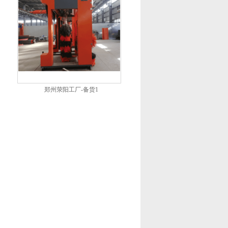
郑州荥阳工厂-备货1