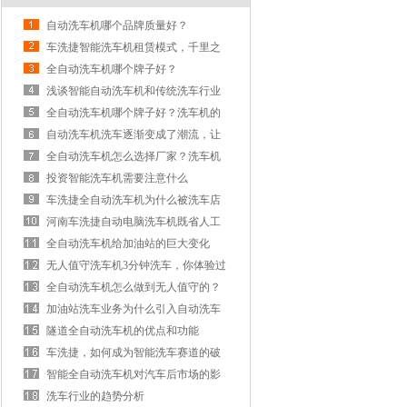
自动洗车机哪个品牌质量好？
车洗捷智能洗车机租赁模式，千里之
外赚钱
全自动洗车机哪个牌子好？
浅谈智能自动洗车机和传统洗车行业
的碰撞
全自动洗车机哪个牌子好？洗车机的
未来发展分析
自动洗车机洗车逐渐变成了潮流，让
洗车像洗脸一样简单
全自动洗车机怎么选择厂家？洗车机
使用有什么注意事项
投资智能洗车机需要注意什么
车洗捷全自动洗车机为什么被洗车店
引入
河南车洗捷自动电脑洗车机既省人工
又省水
全自动洗车机给加油站的巨大变化
无人值守洗车机3分钟洗车，你体验过
吗？
全自动洗车机怎么做到无人值守的？
安全吗
加油站洗车业务为什么引入自动洗车
设备？
隧道全自动洗车机的优点和功能
车洗捷，如何成为智能洗车赛道的破
局者？
智能全自动洗车机对汽车后市场的影
响
洗车行业的趋势分析