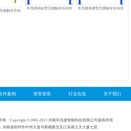
车洗捷风钻型无接触全自动洗
车洗捷风雅型无接触全自动洗
款无接触全自动
车机
车机
机
合作案例
荣誉资质
行业在线
关于我们
有：Copyright © 2002-2021 河南车洗捷智能科技有限公司 版权所有
：河南省郑州市中州大道与商都路交叉口东易力天大厦七层