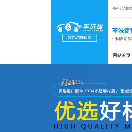
河南车洗捷
车洗捷
为TA洁净所能
中国自动洗
网站首页